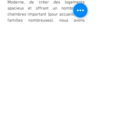
Moderne, de créer des logements
spacieux et offrant un nombre de
chambres important (pour accueillir des
familles nombreuses), nous avons
proposé un fonctionnement en triplex.
La circulation donnant accès aux
anciennes bovenhuizen est alors
mutualisée.
Les bâtiments ont été construits avec un
système préfabriqué, assez novateur
pour l'époque, en béton "non plus". Les
études menées sur cette enveloppe ,
tant du point de vue stabilité,
composition, comportement
hygrothermique, nous ont permis de
proposer une isolation par l'intérieur.
Les menuiseries restaurées ou
reconstituées sur base du profil
d'origine accueillent aujourd'hui du
double vitrage mince de restauration.